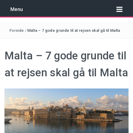
Menu
Forside
/
Malta – 7 gode grunde til at rejsen skal gå til Malta
REJSER TIL COSTA BRAVA
Malta – 7 gode grunde til
REJSER TIL KROATIEN
at rejsen skal gå til Malta
REJSER TIL MALTA
REJSER TIL SPANIEN
REJSER TIL TYRKIET