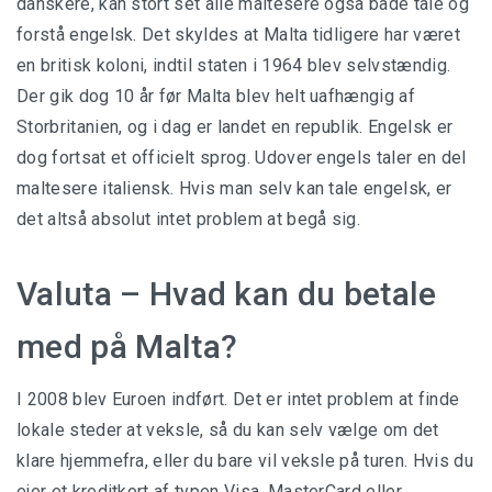
danskere, kan stort set alle maltesere også både tale og
forstå engelsk. Det skyldes at Malta tidligere har været
en britisk koloni, indtil staten i 1964 blev selvstændig.
Der gik dog 10 år før Malta blev helt uafhængig af
Storbritanien, og i dag er landet en republik. Engelsk er
dog fortsat et officielt sprog. Udover engels taler en del
maltesere italiensk. Hvis man selv kan tale engelsk, er
det altså absolut intet problem at begå sig.
Valuta – Hvad kan du betale
med på Malta?
I 2008 blev Euroen indført. Det er intet problem at finde
lokale steder at veksle, så du kan selv vælge om det
klare hjemmefra, eller du bare vil veksle på turen. Hvis du
ejer et kreditkort af typen Visa, MasterCard eller