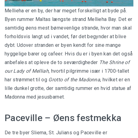
Mellieha er en by, der har meget forskelligt at byde på.
Byen rummer Maltas længste strand Mellieha Bay. Det er
samtidig øens mest børnevenlige strande, hvor man skal
forholdsvis langt ud i vandet, før det begynder at blive
dybt. Udover stranden er byen kendt for sine mange
hyggelige barer og cafeer. Hvis du er i byen kan det også
anbefales at opleve de to seværdigheder
The Shrine of
our Lady of Melliah
, hvortil pilgrimme især i 1700-tallet
har strømmet til og
Grotto of the Madonna
, hvilket er en
lille dunkel grotte, der samtidig rummer en hvid statue af
Madonna med jesusbarnet.
Paceville – Øens festmekka
De tre byer Sliema, St. Julians og Paceville er