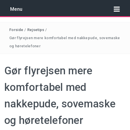
Menu
Forside
/
Rejsetips
/
Gør flyrejsen mere komfortabel med nakkepude, sovemaske
og høretelefoner
REJSER TIL COSTA BRAVA
REJSER TIL KROATIEN
Gør flyrejsen mere
REJSER TIL MALTA
komfortabel med
REJSER TIL SPANIEN
nakkepude, sovemaske
REJSER TIL TYRKIET
og høretelefoner