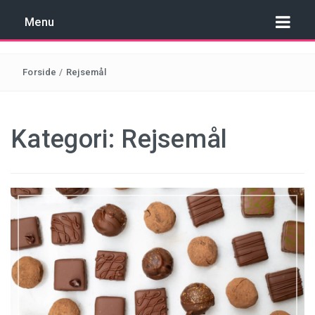
Menu
Forside
/
Rejsemål
REJSER TIL COSTA BRAVA
Kategori:
Rejsemål
REJSER TIL KROATIEN
REJSER TIL MALTA
REJSER TIL SPANIEN
REJSER TIL TYRKIET