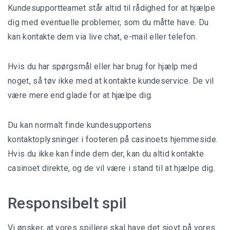
Kundesupportteamet står altid til rådighed for at hjælpe
dig med eventuelle problemer, som du måtte have. Du
kan kontakte dem via live chat, e-mail eller telefon.
Hvis du har spørgsmål eller har brug for hjælp med
noget, så tøv ikke med at kontakte kundeservice. De vil
være mere end glade for at hjælpe dig.
Du kan normalt finde kundesupportens
kontaktoplysninger i footeren på casinoets hjemmeside.
Hvis du ikke kan finde dem der, kan du altid kontakte
casinoet direkte, og de vil være i stand til at hjælpe dig.
Responsibelt spil
Vi ønsker, at vores spillere skal have det sjovt på vores