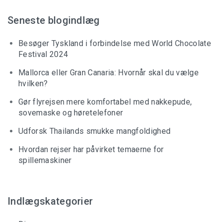
Seneste blogindlæg
Besøger Tyskland i forbindelse med World Chocolate
Festival 2024
Mallorca eller Gran Canaria: Hvornår skal du vælge
hvilken?
Gør flyrejsen mere komfortabel med nakkepude,
sovemaske og høretelefoner
Udforsk Thailands smukke mangfoldighed
Hvordan rejser har påvirket temaerne for
spillemaskiner
Indlægskategorier