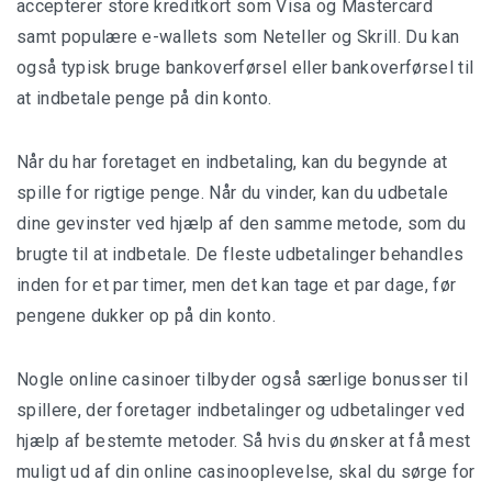
accepterer store kreditkort som Visa og Mastercard
samt populære e-wallets som Neteller og Skrill. Du kan
også typisk bruge bankoverførsel eller bankoverførsel til
at indbetale penge på din konto.
Når du har foretaget en indbetaling, kan du begynde at
spille for rigtige penge. Når du vinder, kan du udbetale
dine gevinster ved hjælp af den samme metode, som du
brugte til at indbetale. De fleste udbetalinger behandles
inden for et par timer, men det kan tage et par dage, før
pengene dukker op på din konto.
Nogle online casinoer tilbyder også særlige bonusser til
spillere, der foretager indbetalinger og udbetalinger ved
hjælp af bestemte metoder. Så hvis du ønsker at få mest
muligt ud af din online casinooplevelse, skal du sørge for