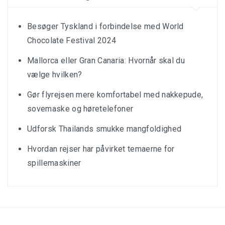
Besøger Tyskland i forbindelse med World
Chocolate Festival 2024
Mallorca eller Gran Canaria: Hvornår skal du
vælge hvilken?
Gør flyrejsen mere komfortabel med nakkepude,
sovemaske og høretelefoner
Udforsk Thailands smukke mangfoldighed
Hvordan rejser har påvirket temaerne for
spillemaskiner