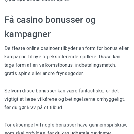
Få casino bonusser og
kampagner
De fleste online casinoer tilbyder en form for bonus eller
kampagne til nye og eksisterende spillere. Disse kan
tage form af en velkomstbonus, indbetalingsmatch,
gratis spins eller andre frynsegoder.
Selvom disse bonusser kan være fantastiske, er det
vigtigt at læse vilkårene og betingelserne omhyggeligt,
før du gør krav på et tilbud.
For eksempel vil nogle bonusser have gennemspilskrav,
som skal opfyldes, før du kan udbetale gevinster.