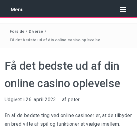
Menu
Forside
/
Diverse
/
Få det bedste ud af din online casino oplevelse
REJSER TIL COSTA BRAVA
Få det bedste ud af din
REJSER TIL KROATIEN
online casino oplevelse
REJSER TIL MALTA
REJSER TIL SPANIEN
Udgivet i
26. april 2023
af
peter
REJSER TIL TYRKIET
En af de bedste ting ved online casinoer er, at de tilbyder
en bred vifte af spil og funktioner at vælge imellem.