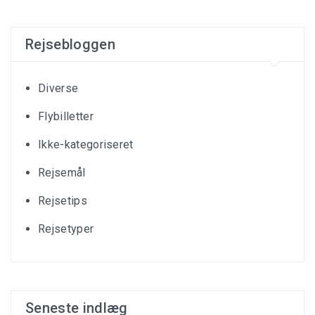
Rejsebloggen
Diverse
Flybilletter
Ikke-kategoriseret
Rejsemål
Rejsetips
Rejsetyper
Seneste indlæg