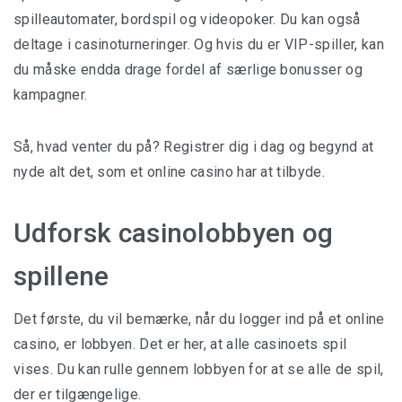
spilleautomater, bordspil og videopoker. Du kan også
deltage i casinoturneringer. Og hvis du er VIP-spiller, kan
du måske endda drage fordel af særlige bonusser og
kampagner.
Så, hvad venter du på? Registrer dig i dag og begynd at
nyde alt det, som et online casino har at tilbyde.
Udforsk casinolobbyen og
spillene
Det første, du vil bemærke, når du logger ind på et online
casino, er lobbyen. Det er her, at alle casinoets spil
vises. Du kan rulle gennem lobbyen for at se alle de spil,
der er tilgængelige.