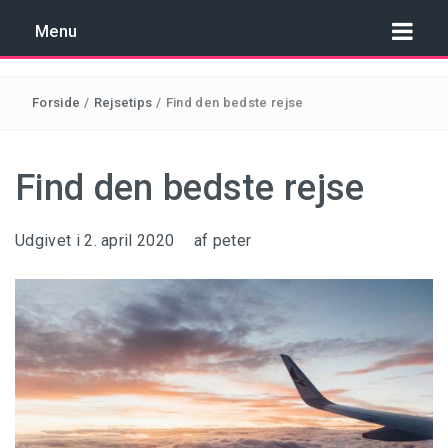
Menu
Forside
/
Rejsetips
/
Find den bedste rejse
REJSER TIL COSTA BRAVA
Find den bedste rejse
REJSER TIL KROATIEN
Udgivet i
2. april 2020
af
peter
REJSER TIL MALTA
REJSER TIL SPANIEN
REJSER TIL TYRKIET