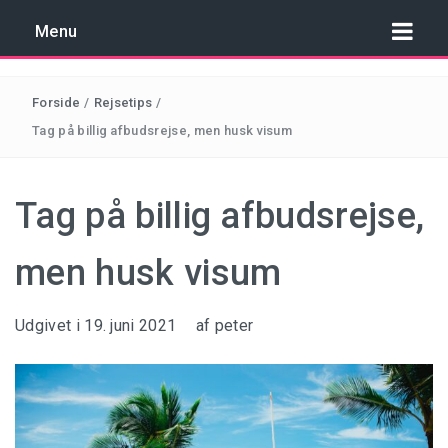
Menu
Forside
/
Rejsetips
/
Tag på billig afbudsrejse, men husk visum
REJSER TIL COSTA BRAVA
Tag på billig afbudsrejse,
REJSER TIL KROATIEN
men husk visum
REJSER TIL MALTA
REJSER TIL SPANIEN
Udgivet i
19. juni 2021
af
peter
REJSER TIL TYRKIET